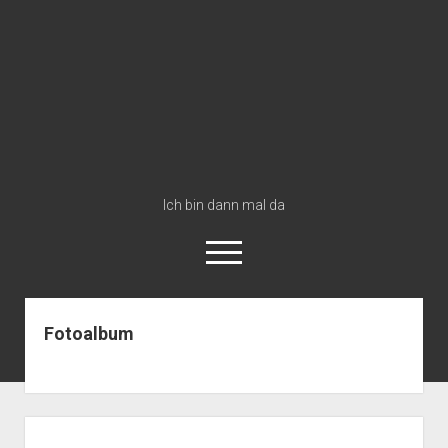
GS-
Blog
Ich bin dann mal da
open
menu
youtube
Fotoalbum
Start
open
Karten Reiseverlauf
dropdown
open
Karte Reiseverlauf 2024 Dänemark Norwegen Schweden
Fotos
menu
Seitenleiste
dropdown
Dänemark