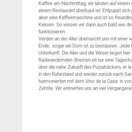
Kaffee am Nachmittag, wir landen auf einem
u
o
n
ü
a
o
f
r
einem Restaurant überbaut ist. Entpuppt sich
d
r
v
n
e
d
n
d
i
g
aber eine Kaffeemaschine und ist so freundli
i
k
u
e
l
H
Keksen. So wissen wir dann auch bald wie de
n
a
n
n
l
a
funktionieren.
e
p
?
G
a
r
Verden an der Aller überrascht uns mit eine
r
2
2
l
C
a
Ende, sogar ein Dom ist zu bestaunen. Jede 
s
0
0
o
a
l
Unterkunft. Die Aller und die Weser liegen hie
c
2
2
b
p
d
Radwandernden. Bremen ist nur eine Tagestour
h
4
4
u
e
z
über die nahe Zukunft des Pizzabäckers, er leb
ö
T
T
s
l
u
in den Ruhestand und wieder zurück nach Sardi
n
a
a
r
l
m
harmonierten mit dem Vino de la Casa in vorz
e
g
g
e
a
G
n
3
Zehnte. Wir erinnerten uns an viel Vergangen
2
i
i
r
N
0
9
c
m
e
e
h
H
i
b
t
a
f
e
e
f
e
n
s
e
n
s
2
n
n