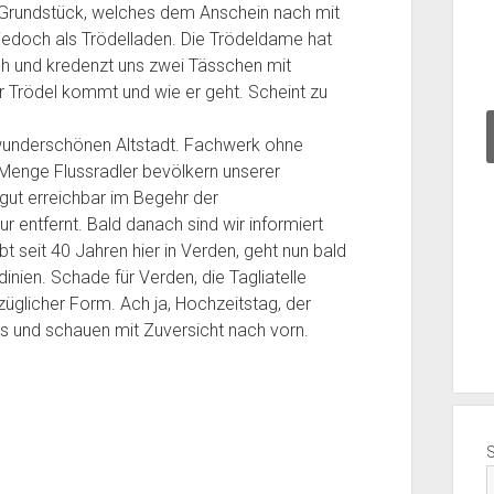
 Grundstück, welches dem Anschein nach mit
r
o
a
t
i
 jedoch als Trödelladen. Die Trödeldame hat
o
m
t
a
n
n
m
t
v
w
ch und kredenzt uns zwei Tässchen mit
d
i
e
a
e
r Trödel kommt und wie er geht. Scheint zu
h
t
f
n
i
e
O
o
g
s
r wunderschönen Altstadt. Fachwerk ohne
i
r
s
e
a
Menge Flussradler bevölkern unserer
m
g
s
r
m
r gut erreichbar im Begehr der
S
e
e
2
S
 entfernt. Bald danach sind wir informiert
p
l
n
0
ü
t seit 40 Jahren hier in Verden, geht nun bald
e
u
2
2
d
nien. Schade für Verden, die Tagliatelle
i
n
0
4
k
üglicher Form. Ach ja, Hochzeitstag, der
c
d
2
T
a
es und schauen mit Zuversicht nach vorn.
h
d
4
a
p
e
e
T
g
2
r
r
a
0
0
s
D
g
9
2
t
e
1
4
a
c
0
T
d
k
a