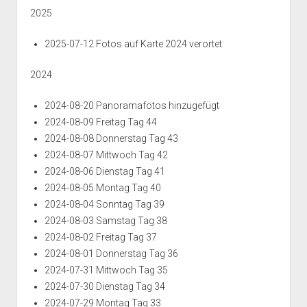
2
T
2
2
a
2
8
i
2025
T
a
0
0
g
0
o
a
g
2
2
3
2
n
2025-07-12 Fotos auf Karte 2024 verortet
g
0
2
2
3
4
2
0
5
T
T
T
0
2024
4
a
a
a
2
g
g
g
4
2024-08-20 Panoramafotos hinzugefügt
0
0
2
T
2024-08-09 Freitag Tag 44
6
8
2
a
g
2024-08-08 Donnerstag Tag 43
1
2024-08-07 Mittwoch Tag 42
7
2024-08-06 Dienstag Tag 41
2024-08-05 Montag Tag 40
2024-08-04 Sonntag Tag 39
2024-08-03 Samstag Tag 38
2024-08-02 Freitag Tag 37
2024-08-01 Donnerstag Tag 36
2024-07-31 Mittwoch Tag 35
2024-07-30 Dienstag Tag 34
2024-07-29 Montag Tag 33