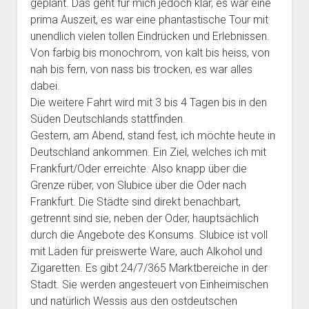
Dänemark
geplant. Das geht für mich jedoch klar, es war eine
open
Fotos 2022
menu
Reisepläne
dropdown
prima Auszeit, es war eine phantastische Tour mit
Karte Reiseverlauf 2022 Dänemark Schweden Norwegen
Fotos 2024
open
Reiseplan 2022
menu
Ausstattung
unendlich vielen tollen Eindrücken und Erlebnissen.
Finnland Baltikum Polen
dropdown
Von farbig bis monochrom, von kalt bis heiss, von
Reiseplan 2024
open
Ausstattung 2022
menu
Datenschutz
Karte Reiseverlauf 2018 Niederlande Schottland
dropdown
nah bis fern, von nass bis trocken, es war alles
Ausstattung 2024
Datenschutzerklärung
menu
Karte Reiseverlauf 2016 Schweiz Italien Korsika Sardinien
dabei.
Sizilien
Die weitere Fahrt wird mit 3 bis 4 Tagen bis in den
Süden Deutschlands stattfinden.
Gestern, am Abend, stand fest, ich möchte heute in
Deutschland ankommen. Ein Ziel, welches ich mit
Frankfurt/Oder erreichte. Also knapp über die
Grenze rüber, von Slubice über die Oder nach
Frankfurt. Die Städte sind direkt benachbart,
getrennt sind sie, neben der Oder, hauptsächlich
durch die Angebote des Konsums. Slubice ist voll
mit Läden für preiswerte Ware, auch Alkohol und
Zigaretten. Es gibt 24/7/365 Marktbereiche in der
Stadt. Sie werden angesteuert von Einheimischen
und natürlich Wessis aus den ostdeutschen