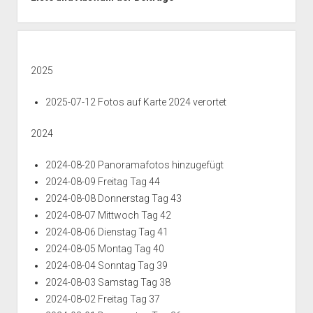
2
0
r
0
o
g
1
6
2
a
a
1
u
0
2
o
6
r
1
4
e
g
7
k
2
2
n
g
1
T
r
1
t
2
T
2
2
a
2
8
i
2025
T
a
0
0
g
0
o
a
g
2
2
3
2
n
2025-07-12 Fotos auf Karte 2024 verortet
g
0
2
2
3
4
2
0
5
T
T
T
0
2024
4
a
a
a
2
g
g
g
4
2024-08-20 Panoramafotos hinzugefügt
0
0
2
T
2024-08-09 Freitag Tag 44
6
8
2
a
g
2024-08-08 Donnerstag Tag 43
1
2024-08-07 Mittwoch Tag 42
7
2024-08-06 Dienstag Tag 41
2024-08-05 Montag Tag 40
2024-08-04 Sonntag Tag 39
2024-08-03 Samstag Tag 38
2024-08-02 Freitag Tag 37