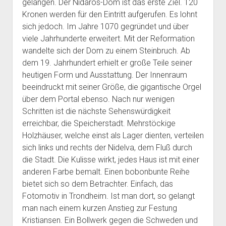
Dänemark
gelangen. Der Nidaros-Dom ist das erste Ziel. 120
open
Fotos 2022
menu
Reisepläne
dropdown
Kronen werden für den Eintritt aufgerufen. Es lohnt
Karte Reiseverlauf 2022 Dänemark Schweden Norwegen
Fotos 2024
open
Reiseplan 2022
menu
Ausstattung
sich jedoch. Im Jahre 1070 gegründet und über
Finnland Baltikum Polen
dropdown
viele Jahrhunderte erweitert. Mit der Reformation
Reiseplan 2024
open
Ausstattung 2022
menu
Datenschutz
Karte Reiseverlauf 2018 Niederlande Schottland
dropdown
wandelte sich der Dom zu einem Steinbruch. Ab
Ausstattung 2024
Datenschutzerklärung
menu
Karte Reiseverlauf 2016 Schweiz Italien Korsika Sardinien
dem 19. Jahrhundert erhielt er große Teile seiner
Sizilien
heutigen Form und Ausstattung. Der Innenraum
beeindruckt mit seiner Größe, die gigantische Orgel
über dem Portal ebenso. Nach nur wenigen
Schritten ist die nächste Sehenswürdigkeit
erreichbar, die Speicherstadt. Mehrstöckige
Holzhäuser, welche einst als Lager dienten, verteilen
sich links und rechts der Nidelva, dem Fluß durch
die Stadt. Die Kulisse wirkt, jedes Haus ist mit einer
anderen Farbe bemalt. Einen bobonbunte Reihe
bietet sich so dem Betrachter. Einfach, das
Fotomotiv in Trondheim. Ist man dort, so gelangt
man nach einem kurzen Anstieg zur Festung
Kristiansen. Ein Bollwerk gegen die Schweden und