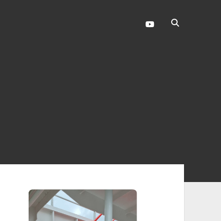
youtube
enleiste