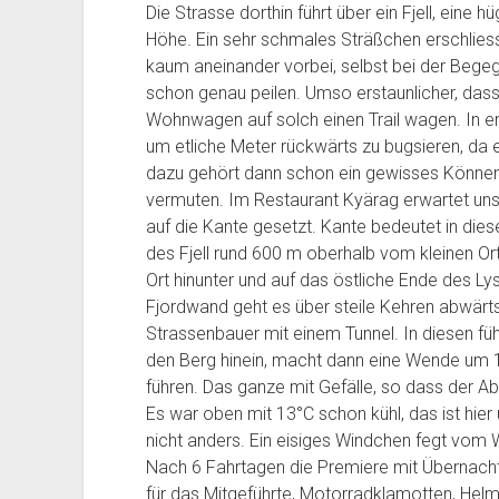
Die Strasse dorthin führt über ein Fjell, eine h
o
r
o
a
t
i
n
o
Höhe. Ein sehr schmales Sträßchen erschlies
m
t
a
n
g
n
m
t
v
kaum aneinander vorbei, selbst bei der Beg
H
d
i
e
a
e
schon genau peilen. Umso erstaunlicher, da
a
h
t
f
n
i
Wohnwagen auf solch einen Trail wagen. In en
r
e
O
o
g
s
um etliche Meter rückwärts zu bugsieren, da
a
i
r
s
e
a
dazu gehört dann schon ein gewisses Können. 
l
m
g
s
r
vermuten. Im Restaurant Kyärag erwartet uns
d
S
e
e
2
S
auf die Kante gesetzt. Kante bedeutet in die
z
p
l
n
0
ü
des Fjell rund 600 m oberhalb vom kleinen Or
u
e
u
2
2
d
Ort hinunter und auf das östliche Ende des Lys
m
i
n
0
4
k
Fjordwand geht es über steile Kehren abwärts.
G
c
d
2
T
a
r
h
Strassenbauer mit einem Tunnel. In diesen fü
d
4
a
p
e
e
e
T
g
2
den Berg hinein, macht dann eine Wende um 1
i
r
r
a
0
0
führen. Das ganze mit Gefälle, so dass der Abs
f
s
D
g
9
2
Es war oben mit 13°C schon kühl, das ist hie
e
t
e
1
4
nicht anders. Ein eisiges Windchen fegt vom
n
a
c
0
T
Nach 6 Fahrtagen die Premiere mit Übernachtu
n
d
k
a
für das Mitgeführte, Motorradklamotten, He