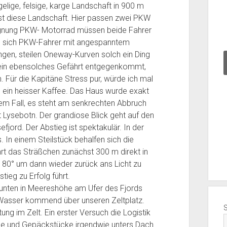
H
ügelige, felsige, karge Landschaft in 900 m
ü
st diese Landschaft. Hier passen zwei PKW
t
w
egnung PKW- Motorrad müssen beide Fahrer
t
ss sich PKW-Fahrer mit angespanntem
e
gen, steilen Oneway-Kurven solch ein Ding
2
 ein ebensolches Gefährt entgegenkommt,
0
Für die Kapitäne Stress pur, würde ich mal
2
m
 ein heisser Kaffee. Das Haus wurde exakt
4
sem Fall, es steht am senkrechten Abbruch
T
a
t Lysebotn. Der grandiose Blick geht auf den
g
efjord. Der Abstieg ist spektakulär. In der
0
Die Hütte und der Transporter dazu 2022 Tag
 In einem Steilstück behalfen sich die
6
04
hrt das Sträßchen zunächst 300 m direkt in
80° um dann wieder zurück ans Licht zu
tieg zu Erfolg führt.
r unten in Meereshöhe am Ufer des Fjords
 Wasser kommend über unseren Zeltplatz.
ng im Zelt. Ein erster Versuch die Logistik
lme und Gepäckstücke irgendwie unters Dach