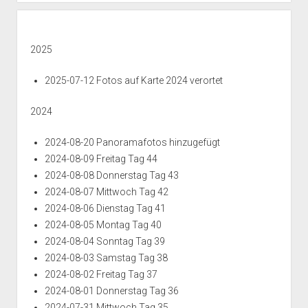
0
2
o
6
r
1
4
e
g
7
k
2
2
n
g
1
T
r
1
t
2
T
2
2
a
2
8
i
2025
T
a
0
0
g
0
o
a
g
2
2
3
2
n
2025-07-12 Fotos auf Karte 2024 verortet
g
0
2
2
3
4
2
0
5
T
T
T
0
2024
4
a
a
a
2
g
g
g
4
2024-08-20 Panoramafotos hinzugefügt
0
0
2
T
2024-08-09 Freitag Tag 44
6
8
2
a
g
2024-08-08 Donnerstag Tag 43
1
2024-08-07 Mittwoch Tag 42
7
2024-08-06 Dienstag Tag 41
2024-08-05 Montag Tag 40
2024-08-04 Sonntag Tag 39
2024-08-03 Samstag Tag 38
2024-08-02 Freitag Tag 37
2024-08-01 Donnerstag Tag 36
2024-07-31 Mittwoch Tag 35