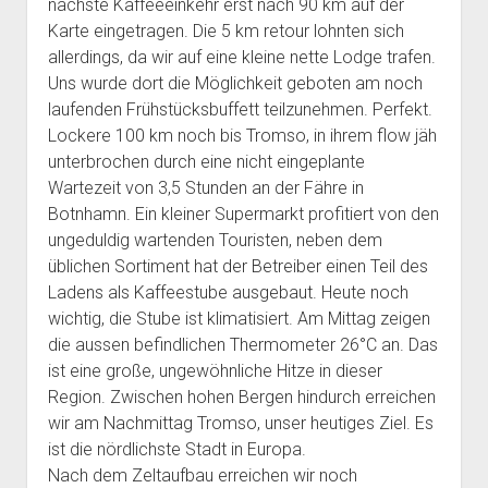
Dänemark
nächste Kaffeeeinkehr erst nach 90 km auf der
open
Fotos 2022
menu
Reisepläne
dropdown
Karte eingetragen. Die 5 km retour lohnten sich
Karte Reiseverlauf 2022 Dänemark Schweden Norwegen
Fotos 2024
open
Reiseplan 2022
menu
Ausstattung
allerdings, da wir auf eine kleine nette Lodge trafen.
Finnland Baltikum Polen
dropdown
Uns wurde dort die Möglichkeit geboten am noch
Reiseplan 2024
open
Ausstattung 2022
menu
Datenschutz
Karte Reiseverlauf 2018 Niederlande Schottland
dropdown
laufenden Frühstücksbuffett teilzunehmen. Perfekt.
Ausstattung 2024
Datenschutzerklärung
menu
Karte Reiseverlauf 2016 Schweiz Italien Korsika Sardinien
Lockere 100 km noch bis Tromso, in ihrem flow jäh
Sizilien
unterbrochen durch eine nicht eingeplante
Wartezeit von 3,5 Stunden an der Fähre in
Botnhamn. Ein kleiner Supermarkt profitiert von den
ungeduldig wartenden Touristen, neben dem
üblichen Sortiment hat der Betreiber einen Teil des
Ladens als Kaffeestube ausgebaut. Heute noch
wichtig, die Stube ist klimatisiert. Am Mittag zeigen
die aussen befindlichen Thermometer 26°C an. Das
ist eine große, ungewöhnliche Hitze in dieser
Region. Zwischen hohen Bergen hindurch erreichen
wir am Nachmittag Tromso, unser heutiges Ziel. Es
ist die nördlichste Stadt in Europa.
Nach dem Zeltaufbau erreichen wir noch