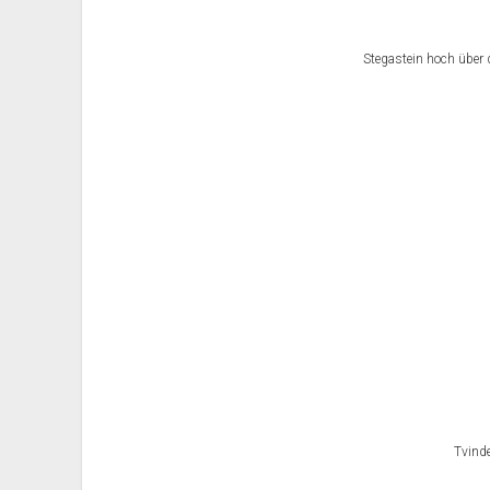
1
7
Stegastein hoch über
Tvind