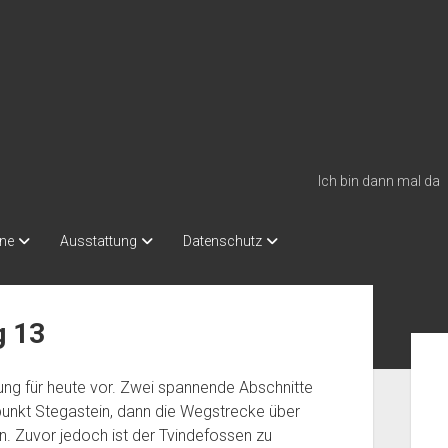
Ich bin dann mal da
äne
Ausstattung
Datenschutz
g 13
Seit
ung für heute vor. Zwei spannende Abschnitte
unkt Stegastein, dann die Wegstrecke über
n. Zuvor jedoch ist der Tvindefossen zu
H