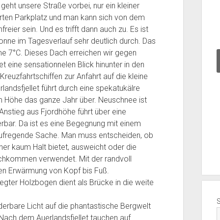
H
eht unsere Straße vorbei, nur ein kleiner
ü
rten Parkplatz und man kann sich von dem
t
w
reier sein. Und es trifft dann auch zu. Es ist
t
onne im Tagesverlauf sehr deutlich durch. Das
e
e 7°C. Dieses Dach erreichen wir gegen
2
et eine sensationnelen Blick hinunter in den
0
reuzfahrtschiffen zur Anfahrt auf die kleine
2
m
landsfjellet führt durch eine spekatukälre
4
 m Höhe das ganze Jahr über. Neuschnee ist
T
a
 Anstieg aus Fjordhöhe führt über eine
g
erbar. Da ist es eine Begegnung mit einem
0
Die Hütte und der Transporter dazu 2022 Tag
aufregende Sache. Man muss entscheiden, ob
6
04
her kaum Halt bietet, ausweicht oder die
chkommen verwendet. Mit der randvoll
hen Erwärmung von Kopf bis Fuß.
legter Holzbogen dient als Brücke in die weite
erbare Licht auf die phantastische Bergwelt
 Nach dem Auerlandsfjellet tauchen auf