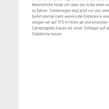
a
t
e
g
Meereshöhe hinab um dann bei Ardal einen wei
h
2
n
0
zu fahren. Tvindevegen liegt jetzt vor uns, ein
e
0
k
5
bietet einmal mehr wunervolle Einblicke in ei
2
2
o
steigen wir auf 375 m Höhe ab und erreichen
0
4
n
2
T
Campingplatz bauen wir unser Zeltlager auf 
s
4
a
t
Stabkirche herum.
T
g
r
a
1
u
g
7
k
1
t
8
i
o
n
2
0
2
4
T
a
g