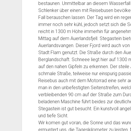
bestaunen. Unmittelbar an diesem Wasserfall g
o
r
o
a
t
i
n
o
Schlenker über einen mit Reisebusen bevölke
m
t
a
n
g
n
m
t
v
Fall berauschen lassen. Der Tag wird ein regenf
H
d
i
e
a
e
immer noch sehr kühl, jedoch setzt sich die S
a
h
t
f
n
i
reicht in 1300 m Höhe immerhin für angenehm
r
e
O
o
g
s
Mittag auf dem Auerlandsfjell. Stegastein biet
a
i
r
s
e
a
Auerlandsvangen. Dieser Fjord wird auch von K
l
m
g
s
r
Stadt Flam genutzt. Die Straße durch den Auer
d
S
e
e
2
S
Berglandschaft. Schneee liegt hier auf 1300
z
p
l
n
0
ü
auf den nahen Gipfeln zu erkennen. Der steile
u
e
u
2
2
d
schmale Straße, teilweise nur einspurig passi
m
i
n
0
4
k
Reisebus auch mit dem Motorrad eine sehr 
G
c
d
2
T
a
r
h
man in den unbefestigten Seitenstreifen, welc
d
4
a
p
e
e
e
T
g
2
verbleibenden 90 cm auf der Straße zum Dur
i
r
r
a
0
0
beladenen Maschine führt beides zur deutlic
f
s
D
g
9
2
Stegastein ist gut besucht. Ein kunstvoll ange
e
t
e
1
4
und tiefe Sicht.
n
a
c
0
T
Wir komen gut voran, die Sonne und das wund
n
d
k
a
ermuntert uns, die Tageskilometer zu leisten.