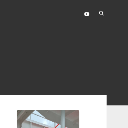
youtube
enleiste